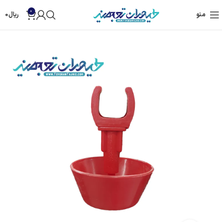
0
منو
ریال
0