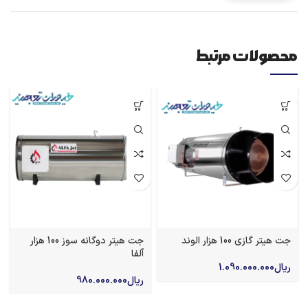
جت هیتر گازی 100 هزار الوند
جت هیتر دوگانه سوز 100 هزار
آلفا
ریال
1.090.000.000
ریال
980.000.000