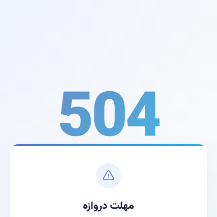
504
مهلت دروازه