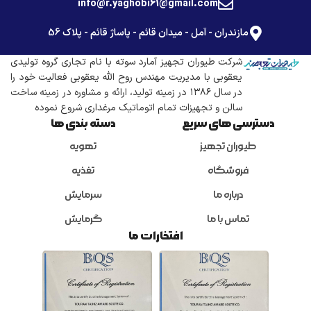
info@r.yaghobi61@gmail.com
مازندران - آمل - میدان قائم - پاساژ قائم - پلاک 56
شرکت طیوران تجهیز آمارد سوته با نام تجاری گروه تولیدی
یعقوبی با مدیریت مهندس روح الله یعقوبی فعالیت خود را
در سال ۱۳۸۶ در زمینه تولید، ارائه و مشاوره در زمینه ساخت
سالن و تجهیزات تمام اتوماتیک مرغداری شروع نموده
دسترسی های سریع
دسته بندی ها
طیوران تجهیز
تهویه
فروشگاه
تغذیه
درباره ما
سرمایش
تماس با ما
گرمایش
افتخارات ما